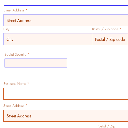
Street Address
City
Postal / Zip code
Social Security
Business Name
d se merece la ayuda incondicional de su preparador de
estos y tarifas justas. Así es como funciona Latinos Tax Cent
e are here to help you
Street Address
Postal / Zip