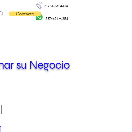
717-430-4414
Contacto
717-424-6254
mar su Negocio