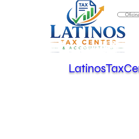
Oficin
LatinosTaxCen