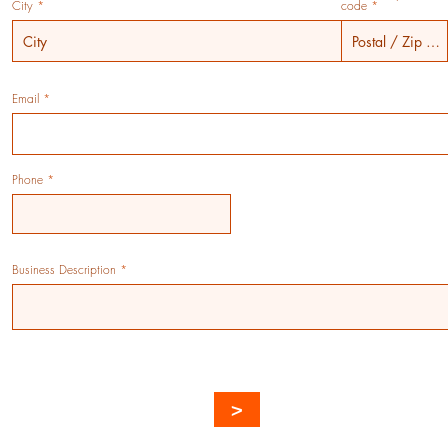
City
code
Email
Phone
ou deserve the unconditional help of your tax preparer and fai
his is how Latinos Tax Center works.
Business Description
>